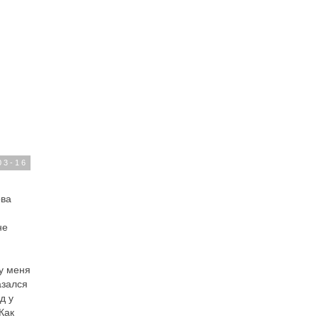
03-16
ова
не
 у меня
азался
д у
Как