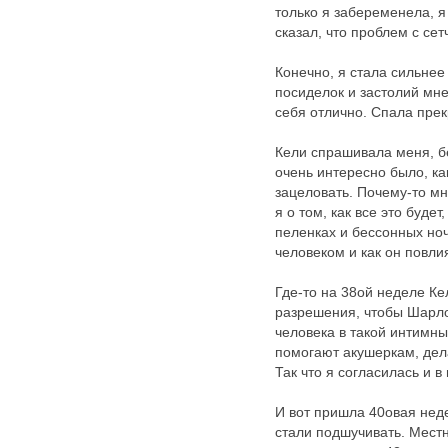
только я забеременела, я
сказал, что проблем с сет
Конечно, я стала сильнее
посиделок и застолий мне
себя отлично. Спала прек
Кели спрашивала меня, бе
очень интересно было, ка
зацеловать. Почему-то мн
я о том, как все это буде
пеленках и бессонных ноч
человеком и как он повл
Где-то на 38ой неделе К
разрешения, чтобы Шарлот
человека в такой интимны
помогают акушеркам, дел
Так что я согласилась и 
И вот пришла 40овая неде
стали подшучивать. Местн