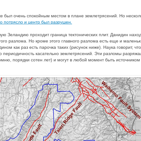
же был очень спокойным местом в плане землетрясений. Но нескол
о потрясло и центр был разрушен.
вую Зеландию проходит граница тектонических плит. Данидин нахо
того разлома. Но кроме этого главного разлома есть еще и малень
ном как раз есть парочка таких (рисунок ниже). Наука говорит, что
 периодичность касательно землетрясений. Эти разломы разряжа
мню, порядки сотен лет) и могут в любой момент быть источником