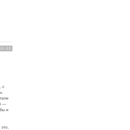
03-03
, с
нь
тали
й —
 бы и
 это,