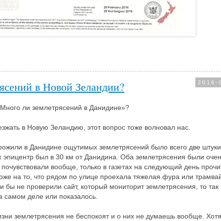
ясений в Новой Зеландии?
2016-
«Много ли землетрясений в Данидине»?
зжать в Новую Зеландию, этот вопрос тоже волновал нас.
прожили в Данидине ощутимых землетрясений было всего две штуки
х эпицентр был в 30 км от Данидина. Оба землетрясения были оче
почувствовали вообще, только в газетах на следующий день прочи
хоже на то, что рядом по улице проехала тяжелая фура или трамва
 бы не проверили сайт, который мониторит землетрясения, то так
а самом деле или показалось.
изни землетрясения не беспокоят и о них не думаешь вообще. Хотя