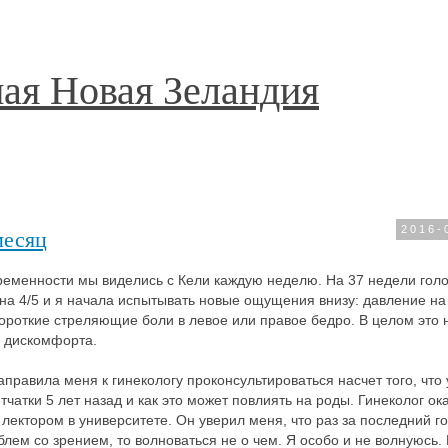
ая Новая Зеландия
месяц
2016-
еменности мы виделись с Кели каждую неделю. На 37 недели гол
на 4/5 и я начала испытывать новые ощущения внизу: давление на
короткие стреляющие боли в левое или правое бедро. В целом это 
 дискомфорта.
аправила меня к гинекологу проконсультироваться насчет того, что
чатки 5 лет назад и как это может повлиять на роды. Гинеколог ок
ектором в университете. Он уверил меня, что раз за последний го
лем со зрением, то волноваться не о чем. Я особо и не волнуюсь. 