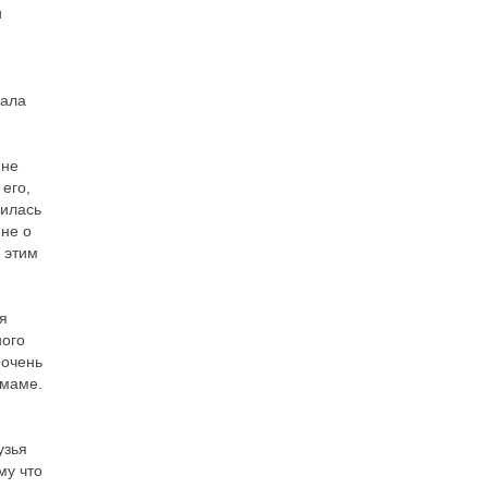
и
вала
мне
 его,
оилась
 не о
 этим
я
ного
 очень
 маме.
узья
му что