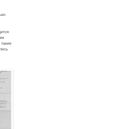
ько
дится
кие
 такие
лись