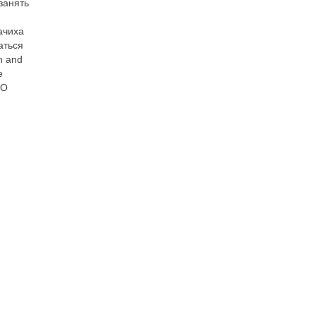
занять
ачиха
аться
h and
е
 О