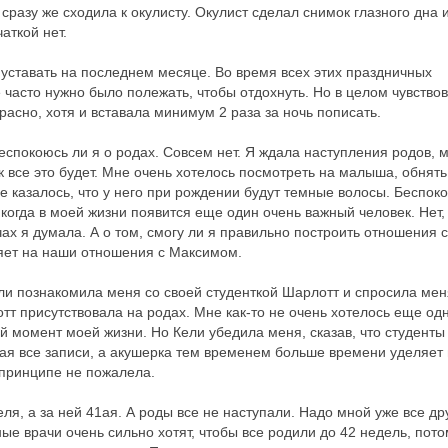
 сразу же сходила к окулисту. Окулист сделал снимок глазного дна 
чаткой нет.
 уставать на последнем месяце. Во время всех этих праздничных
 часто нужно было полежать, чтобы отдохнуть. Но в целом чувство
расно, хотя и вставала минимум 2 раза за ночь пописать.
спокоюсь ли я о родах. Совсем нет. Я ждала наступления родов, 
к все это будет. Мне очень хотелось посмотреть на малыша, обнять
е казалось, что у него при рождении будут темные волосы. Беспок
т, когда в моей жизни появится еще один очень важный человек. Нет,
ах я думала. А о том, смогу ли я правильно построить отношения с
ияет на наши отношения с Максимом.
ели познакомила меня со своей студенткой Шарлотт и спросила мен
т присутствовала на родах. Мне как-то не очень хотелось еще од
й момент моей жизни. Но Кели убедила меня, сказав, что студенты
ая все записи, а акушерка тем временем больше времени уделяет
в принципе не пожалела.
ля, а за ней 41ая. А роды все не наступали. Надо мной уже все др
ые врачи очень сильно хотят, чтобы все родили до 42 недель, пото