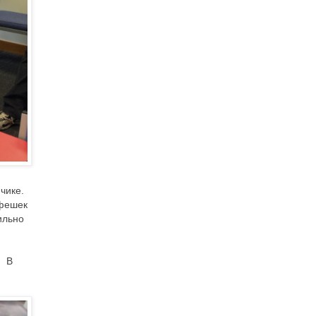
чике.
афешек
ильно
. В