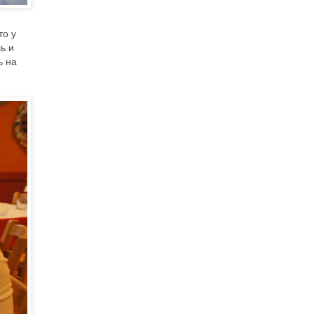
то у
ь и
ь на