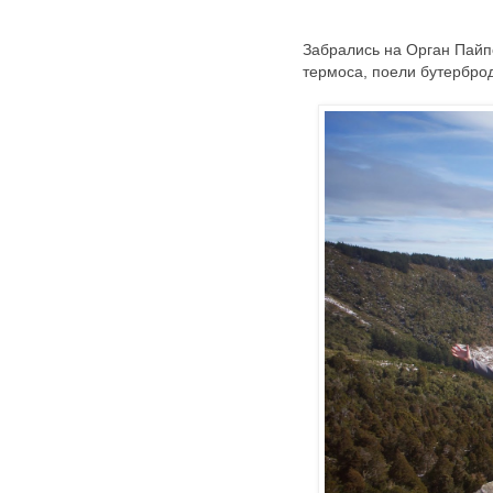
Забрались на Орган Пайпс
термоса, поели бутербро