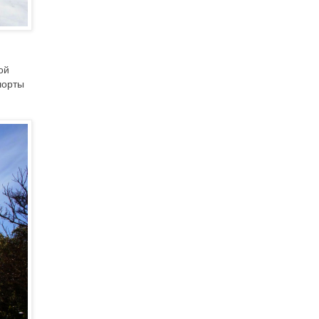
ой
шорты