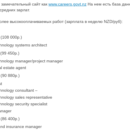
т замечательный сайт как
www.careers.govt.nz
На нем есть база дан
средних зарлат.
олее высокооплачиваемых работ (зарплата в неделю NZD/руб):
(108 000р.)
hnology systems architect
(99 450р.)
chnology manager/project manager
l estate agent
(90 880р.)
st
hnology consultant –
hnology sales representative
hnology security specialist
anager
(86 400р.)
and insurance manager