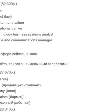
(82 300р.)
er
el (law)
ltant and valuer
tutional banker
chnology business systems analyst
dia and communications manager
 сфере сейчас на коне.
сайта, список с наименьшими зарплатами:
27 670р.)
елка)
nt (продавец-консультант)
nny (няня)
arista (бармэн)
кухонный работник)
28 340р.)