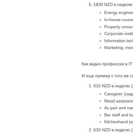
1830 NZD в неделю 
Energy engine
In-house couns
Property consu
Corporate insti
Information te
Marketing, me
Как видно профессии в IT
И еще пример с того же 
615 NZD в неделю (
Caregiver (сид
Retail assista
Au pair and na
Bar staff and b
Kitchenhand (
630 NZD в неделю (