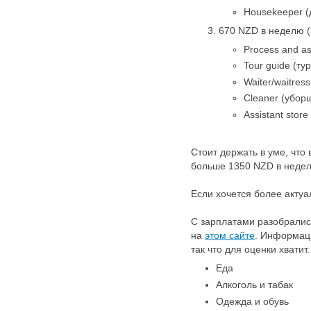
Housekeeper 
670 NZD в неделю (
Process and a
Tour guide (ту
Waiter/waitres
Cleaner (убор
Assistant stor
Стоит держать в уме, что
больше 1350 NZD в неделю
Если хочется более актуа
С зарплатами разобралис
на
этом сайте
. Информаци
так что для оценки хвати
Еда 1
Алкоголь и табак
Одежда и обувь
3