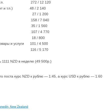
вет и т.п. 272 / 12 120
монт и т.п.) 48 / 2 140
е 27 / 1 200
т 158 / 7 040
35 / 1 560
 / 4 770
ние 18 / 800
овары и услуги
101 / 4 500
6 / 5 170
 1111 NZD в неделю (49 500р.)
о поста курс NZD к рублю — 1:45, a курс USD к рублю — 1:60
nedin, New Zealand