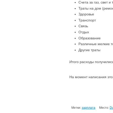
Счета за газ, с
Траты на дом (ре
Здоровь
Транспор
Связь 
Отдых
107
Образова
Различные мелкие т
Другие траты
11
Итого расходы получились
На момент написания этог
Метки:
зарплата
Место:
Du