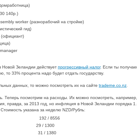
(домработница)
30 140р.)
ssembly worker (разнорабочий на стройке)
ристический гид)
s (официант)
щица)
e manager
 в Новой Зеландии действует
прогрессивный налог
. Если ты получа
, то 33% процента надо будет отдать государству.
льных данных, то можно посмотреть их на сайте
trademe.co.nz
.
ь. Теперь посмотрим на расходы. Их можно посмотреть, например,
я, правда, за 2013 год, но инфляция в Новой Зеландии порядка 1
т. Стоимость указана за неделю NZD/Рубль:
92 / 8556
29 / 1300
1 / 1380