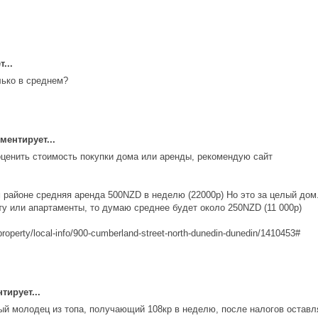
...
лько в среднем?
ентирует...
ценить стоимость покупки дома или аренды, рекомендую сайт
 районе средняя аренда 500NZD в неделю (22000р) Но это за целый дом
у или апартаменты, то думаю среднее будет около 250NZD (11 000р)
property/local-info/900-cumberland-street-north-dunedin-dunedin/1410453#
ирует...
мый молодец из топа, получающий 108кр в неделю, после налогов оставл