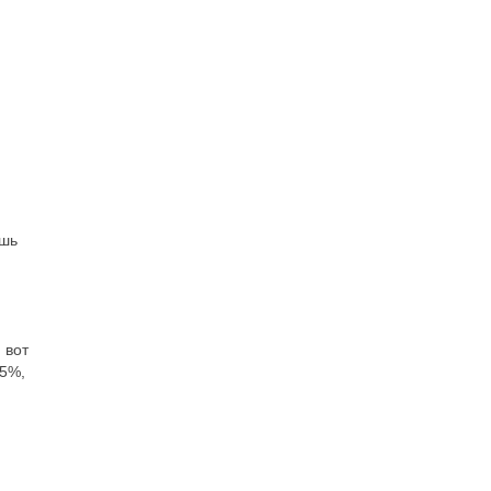
ешь
 вот
.5%,