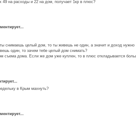
ых 49 на расходы и 22 на дом, получает 1кр в плюс?
ентирует...
ты снимаешь целый дом, то ты живешь не один, а значит и доход нужно
вешь один, то зачем тебе целый дом снимать?
ом съема дома. Если же дом уже куплен, то в плюс откладывается боль
ирует...
недельку в Крым махнуть?
ентирует...