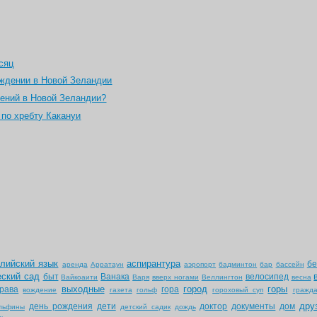
сяц
ождении в Новой Зеландии
ений в Новой Зеландии?
по хребту Какануи
глийский язык
аспирантура
бе
аренда
Арратаун
аэропорт
бадминтон
бар
бассейн
еский сад
быт
Ванака
велосипед
Вайкоаити
Варя
вверх ногами
Веллингтон
весна
выходные
город
горы
рава
гора
вождение
газета
гольф
гороховый суп
гражда
дру
день рождения
дети
доктор
документы
дом
льфины
детский садик
дождь