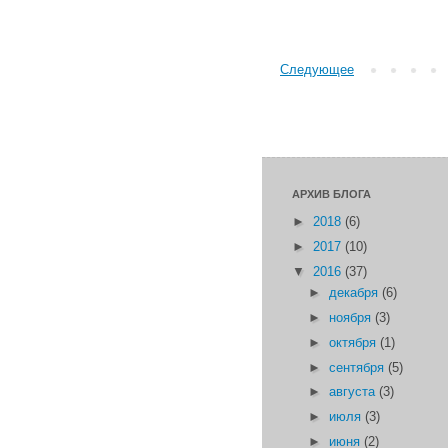
Следующее
АРХИВ БЛОГА
►
2018
(6)
►
2017
(10)
▼
2016
(37)
►
декабря
(6)
►
ноября
(3)
►
октября
(1)
►
сентября
(5)
►
августа
(3)
►
июля
(3)
►
июня
(2)