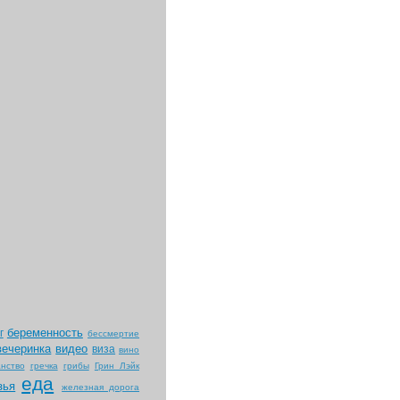
беременность
г
бессмертие
вечеринка
видео
виза
вино
нство
гречка
грибы
Грин Лэйк
еда
зья
железная дорога