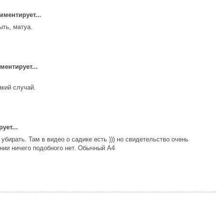
ментирует...
ыть, матуа.
ентирует...
який случай.
ует...
убирать. Там в видео о садике есть ))) но свидетельство очень
нии ничего подобного нет. Обычный А4