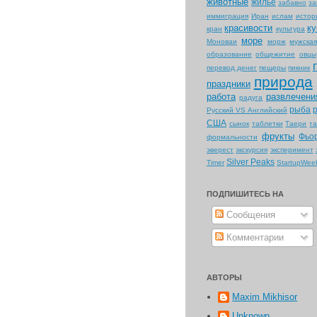
животные
жилье
забавно
за
иммиграция
Иран
ислам
истор
красивости
ку
кран
культура
море
Моноваи
морж
мужска
образование
общежитие
овцы
перевод денег
пещеры
пикник
природа
праздники
работа
развлечени
радуга
рыба
Русский VS Английский
США
сынок
таблетки
Таери
т
фрукты
Фьо
формальности
эверест
экскурсия
эксперимент
Silver Peaks
Timer
StartupWee
ПОДПИШИТЕСЬ НА
Сообщения
Комментарии
АВТОРЫ
Maxim Mikhisor
Unknown