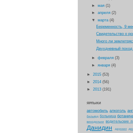
►
мая
(1)
►
апреля
(2)
▼
марта
(4)
Беременность, 9 ме
Свидетельство о р
Много ли землетряс
Двухдневный поход 
►
февраля
(3)
►
января
(4)
►
2015
(53)
►
2014
(56)
►
2013
(191)
ЯРЛЫКИ
автомобиль
алкоголь
ан
ботанич
больница
бильярд
водительские п
винодельни
Данидин
даунхил
де