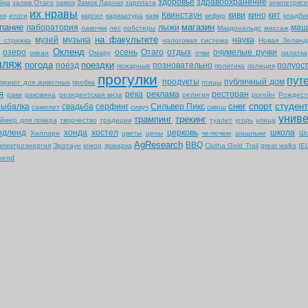
здоровье
здравоохранение
йка
залив Отаго
замок
Замок Ларнак
зарплата
землетрясе
их нравы
Квинстаун
киви
кино
кит
ия
итоги
каргил
карикатура
каяк
кефир
кладб
пание
магазин
лаборатория
лыжи
маш
лавочки
лес
лобстеры
Макдональдс
массаж
на факультете
музей
музыка
наука
я стрижка
налоговая система
Новая Зеланд
Окленд
озеро
осень
Отаго
отдых
очумелые ручки
океан
Омару
очки
палатка
пляж
погода
поездки
поезд
позновательно
полуос
пожарные
политика
полиция
прогулки
пут
продукты
публичный дом
приют для животных
пробка
птицы
я
река
реклама
ресторан
раки
раковина
резидентская виза
религия
рогейн
Рождест
снег
спорт
студен
рыбалка
свадьба
серфинг
Сильвер Пикс
самолет
сивуч
сквош
униве
трампинг
трекинг
аймер для покера
творчество
традиции
туалет
угорь
улица
рдленд
хонда
хостел
церковь
школа
Хиллари
цветы
цены
че-почем
шашлыки
Шо
AgResearch
BBQ
электроэнергия
Эротаун
юмор
ярмарка
Clutha Gold Trail
great walks
IE
kend