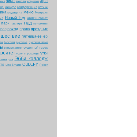
зима
икра
ния
золото
игрушки
ище
конкурс
конференция
котики
меню
ина
медицина
Моераки
Новый Год
ия
обмен валют
парк
ПДД
паспорт
пельмени
поход
праздник
тров
права
ешествие
пятница-вечер
во
Россия
русские
русский язык
ты
супермаркет
сушенный горох
рситет
утки
услуги
устрицы
Эбби колледж
тландия
OULCFY
LTS
LineSmarts
Poker