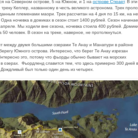
тся на Северном острове, 5 на Южном, и 1 на
острове Стюарт
. В эти
треку Кеплер, названному в честь великого астронома. Трек прол
еданным племенами маори. Трек рассчитан на 4 дня по 15 км, на н
. Одна ночевка в домиках в сезон стоит 1400 рублей. Сезон начинае
 апреле. Мы ходили вне сезона, ночевка стоила 400 рублей. Домик
 50 человек. В сезон на треке, наверное, не протолкнуться.
дит между двумя большими озерами Те Анау и Манапури в районе
ерегу Южного острова. Интересно, что берег Те Анау изрезан
нтересно это, потому что фьорды обычно бывают на морских
 в озерах. Фьордленд славится тем, что здесь примерно 300 дней в
 Дождливый был только один день из четырех.