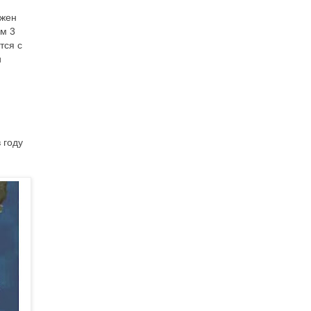
ожен
ем 3
тся с
и
 году