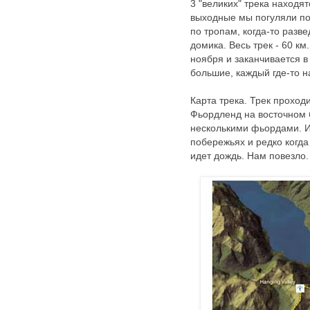
3 "великих" трека находя
выходные мы погуляли по 
по тропам, когда-то разв
домика. Весь трек - 60 км
ноября и заканчивается в
большие, каждый где-то на
Карта трека. Трек прохо
Фьордленд на восточном б
несколькими фьордами. И
побережьях и редко когда
идет дождь. Нам повезло.