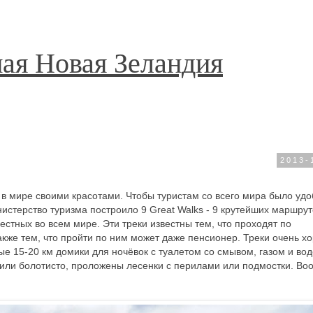
ая Новая Зеландия
2013-
 в мире своими красотами. Чтобы туристам со всего мира было уд
нистерство туризма построило 9 Great Walks - 9 крутейших маршрут
естных во всем мире. Эти треки известны тем, что проходят по
кже тем, что пройти по ним может даже пенсионер. Треки очень х
е 15-20 км домики для ночёвок с туалетом со смывом, газом и вод
о или болотисто, проложены лесенки с перилами или подмостки. В
е.