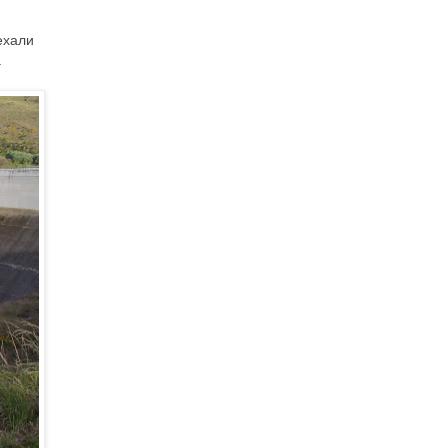
ехали
.