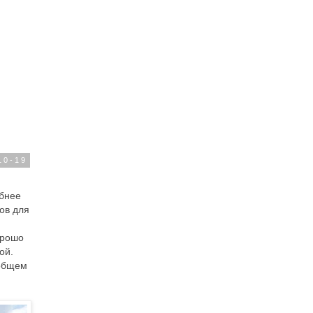
10-19
обнее
ов для
орошо
ой.
ообщем