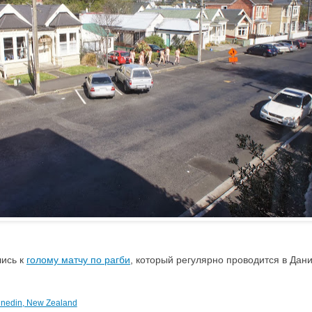
лись к
голому матчу по рагби
, который регулярно проводится в Дан
nedin, New Zealand