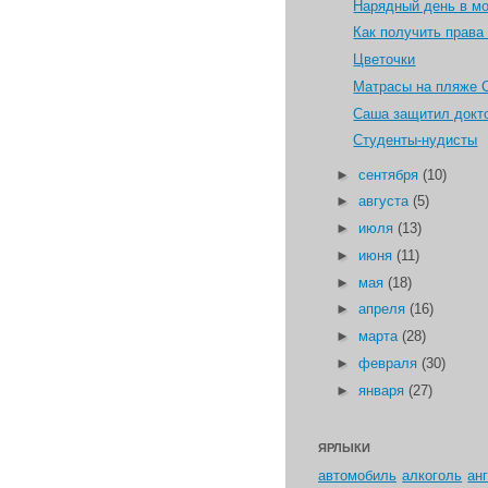
Нарядный день в м
Как получить права
Цветочки
Матрасы на пляже
Саша защитил докт
Студенты-нудисты
►
сентября
(10)
►
августа
(5)
►
июля
(13)
►
июня
(11)
►
мая
(18)
►
апреля
(16)
►
марта
(28)
►
февраля
(30)
►
января
(27)
ЯРЛЫКИ
автомобиль
алкоголь
ан