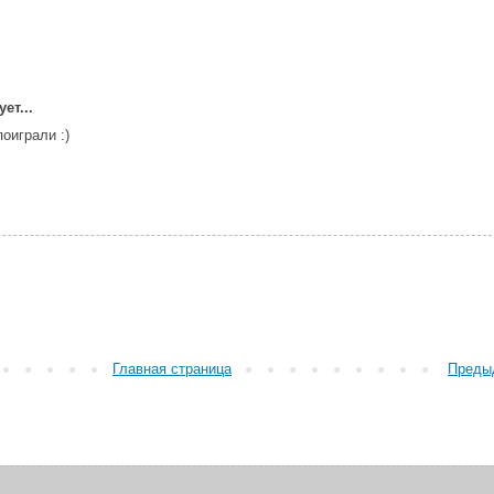
ет...
оиграли :)
Главная страница
Преды