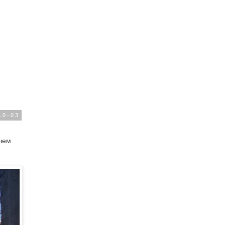
10-03
 чем