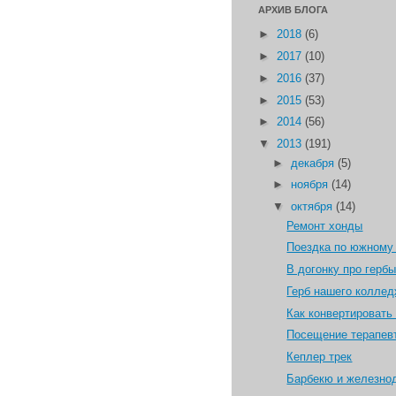
АРХИВ БЛОГА
►
2018
(6)
►
2017
(10)
►
2016
(37)
►
2015
(53)
►
2014
(56)
▼
2013
(191)
►
декабря
(5)
►
ноября
(14)
▼
октября
(14)
Ремонт хонды
Поездка по южному
В догонку про гербы
Герб нашего колле
Как конвертировать
Посещение терапев
Кеплер трек
Барбекю и железно