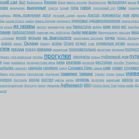
еский сад
быт
Ванака
велосипед
Вайкоаити
Варя
вверх ногами
Веллингтон
весна
выходные
город
горы
рава
гора
вождение
газета
гольф
гороховый суп
гражда
дру
день рождения
дети
доктор
документы
дом
льфины
детский садик
дождь
здоровье
здравоохранение
йка
залив Отаго
замок
Замок Ларнак
зарплата
землетрясе
их нравы
Квинстаун
киви
кино
кит
ия
итоги
каргил
карикатура
каяк
кефир
кладб
пание
магазин
лаборатория
лыжи
маш
лавочки
лес
лобстеры
Макдональдс
массаж
на факультете
музей
музыка
наука
я стрижка
налоговая система
Новая Зеланд
Окленд
озеро
осень
Отаго
отдых
очумелые ручки
океан
Омару
очки
палатка
пляж
погода
поездки
поезд
позновательно
полуос
пожарные
политика
полиция
прогулки
пут
продукты
публичный дом
приют для животных
пробка
птицы
я
река
реклама
ресторан
раки
раковина
резидентская виза
религия
рогейн
Рождест
снег
спорт
студен
рыбалка
свадьба
серфинг
Сильвер Пикс
самолет
сивуч
сквош
униве
трампинг
трекинг
аймер для покера
творчество
традиции
туалет
угорь
улица
рдленд
хонда
хостел
церковь
школа
Хиллари
цветы
цены
че-почем
шашлыки
Шо
AgResearch
BBQ
электроэнергия
Эротаун
юмор
ярмарка
Clutha Gold Trail
great walks
IE
kend