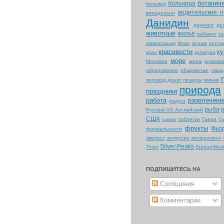
ботанич
больница
бильярд
водительские п
винодельни
Данидин
даунхил
де
животные
жилье
забавно
за
иммиграция
Иран
ислам
истор
красивости
ку
кран
культура
море
Моноваи
морж
мужска
образование
общежитие
овцы
перевод денег
пещеры
пикник
природа
праздники
работа
развлечени
радуга
рыба
Русский VS Английский
США
сынок
таблетки
Таери
т
фрукты
Фьо
формальности
эверест
экскурсия
эксперимент
Silver Peaks
Timer
StartupWee
ПОДПИШИТЕСЬ НА
Сообщения
Комментарии