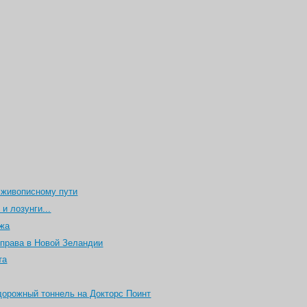
 живописному пути
 и лозунги...
джа
 права в Новой Зеландии
та
дорожный тоннель на Докторс Поинт