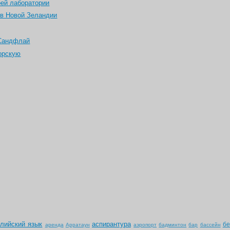
оей лаборатории
 в Новой Зеландии
 Сандфлай
орскую
глийский язык
аспирантура
бе
аренда
Арратаун
аэропорт
бадминтон
бар
бассейн