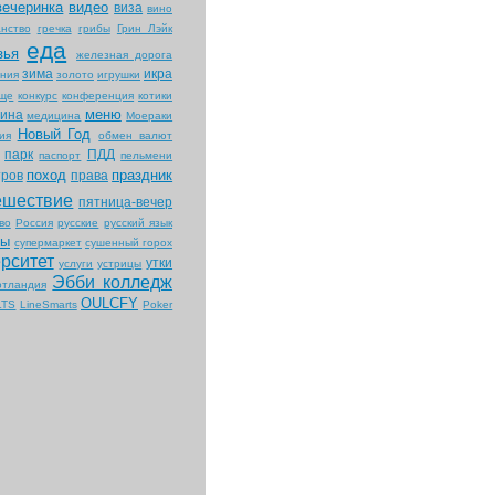
вечеринка
видео
виза
вино
нство
гречка
грибы
Грин Лэйк
еда
зья
железная дорога
зима
икра
ния
золото
игрушки
ище
конкурс
конференция
котики
меню
ина
медицина
Моераки
Новый Год
ия
обмен валют
парк
ПДД
паспорт
пельмени
поход
праздник
тров
права
ешествие
пятница-вечер
во
Россия
русские
русский язык
ты
супермаркет
сушенный горох
рситет
утки
услуги
устрицы
Эбби колледж
тландия
OULCFY
LTS
LineSmarts
Poker