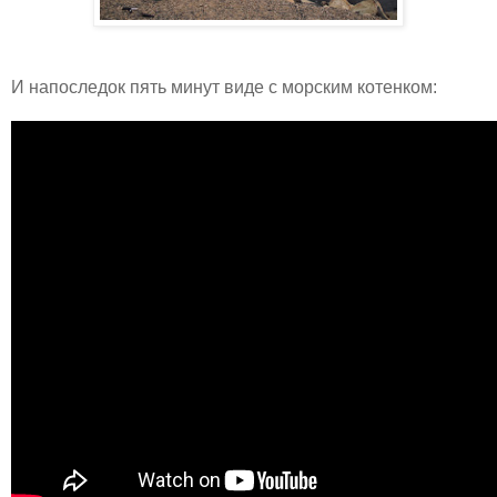
И напоследок пять минут виде с морским котенком: