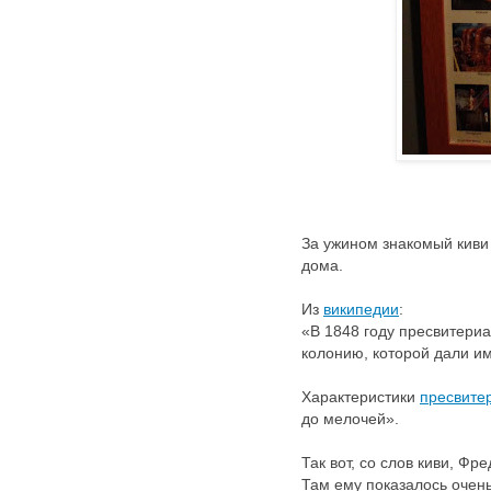
За ужином знакомый киви
дома.
Из
википедии
:
«В 1848 году пресвитери
колонию, которой дали им
Характеристики
пресвите
до мелочей».
Так вот, со слов киви, Ф
Там ему показалось очень