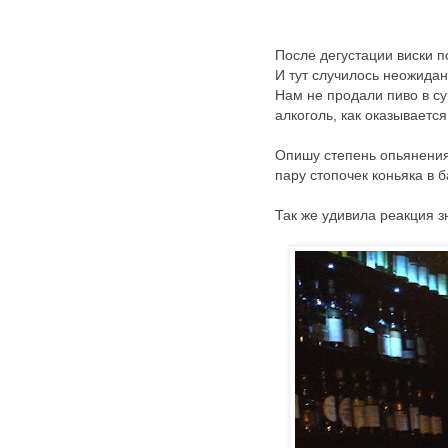
После дегустации виски п
И тут случилось неожида
Нам не продали пиво в су
алкоголь, как оказываетс
Опишу степень опьянения 
пару стопочек коньяка в 
Так же удивила реакция з