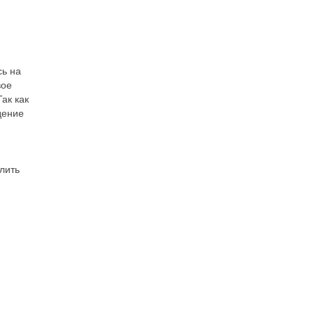
сь на
вое
ак как
дение
лить