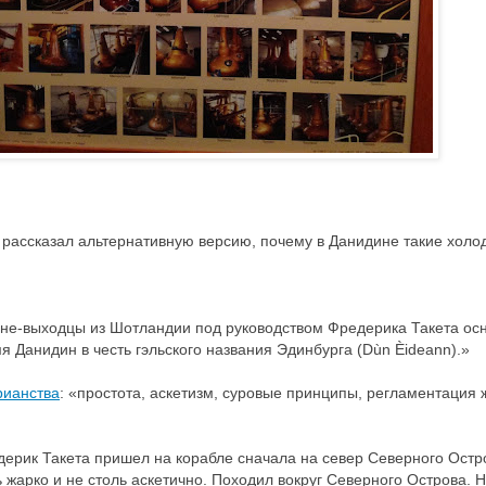
 рассказал альтернативную версию, почему в Данидине такие холо
ане-выходцы из Шотландии под руководством Фредерика Такета ос
я Данидин в честь гэльского названия Эдинбурга (Dùn Èideann).»
рианства
: «простота, аскетизм, суровые принципы, регламентация 
редерик Такета пришел на корабле сначала на север Северного Остр
 жарко и не столь аскетично. Походил вокруг Северного Острова. Н