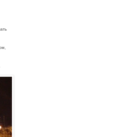
вать
ом,
.