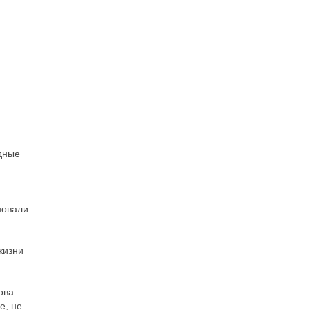
дные
новали
жизни
ова.
е, не