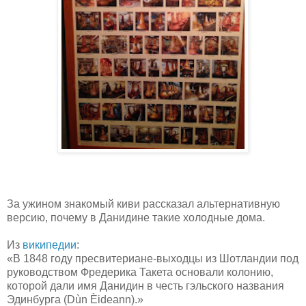
За ужином знакомый киви рассказал альтернативную
версию, почему в Данидине такие холодные дома.
Из
википедии
:
«В 1848 году пресвитериане-выходцы из Шотландии под
руководством Фредерика Такета основали колонию,
которой дали имя Данидин в честь гэльского названия
Эдинбурга (Dùn Èideann).»