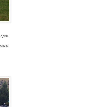
 один
исным