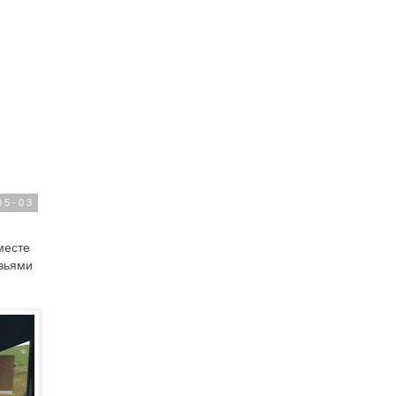
05-03
месте
узьями