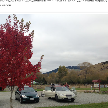
было недолгим и однодневным — 4 часа катания. До начала маршру
 часов.