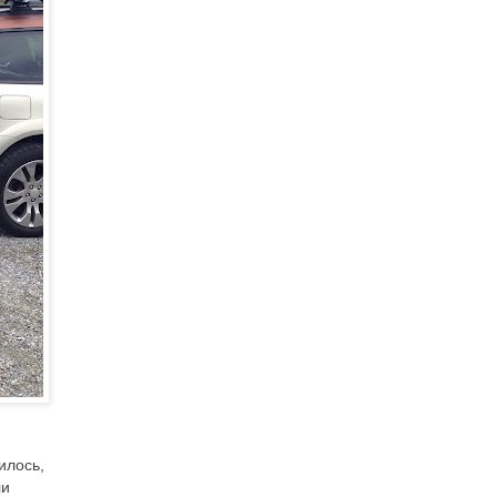
илось,
ли