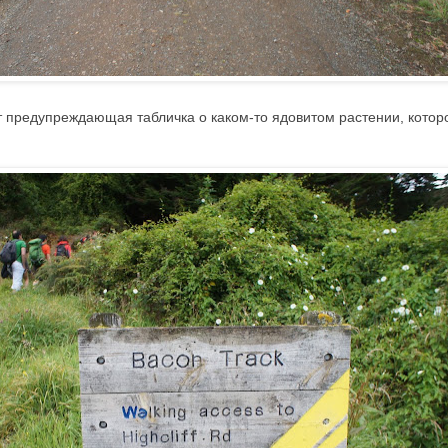
т предупреждающая табличка о каком-то ядовитом растении, котор