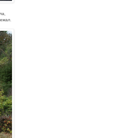
ла,
бежал.