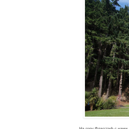
На гору Флагстаф с нами 