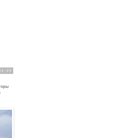
02-09
горы
я