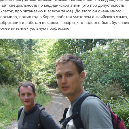
учает специальность по медицинской этики (это про допустимость
леток, про эвтаназию и всякое такое). До этого он очень много
полмира, пожил год в Корее, работая учителем английского языка,
кобритании и работал пекарем. Говорит, что надоело быть булочни
 более интеллектуальную профессию.