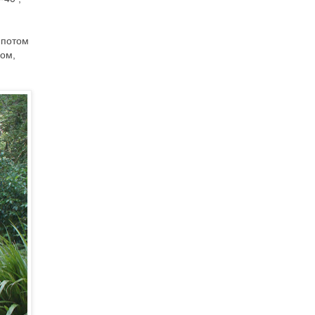
 потом
ком,