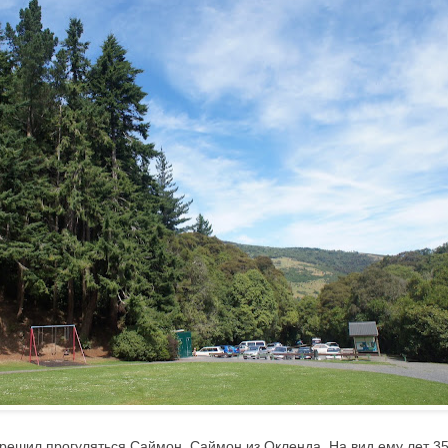
решил прогуляться Саймон. Саймон из Окленда. На вид ему лет 35