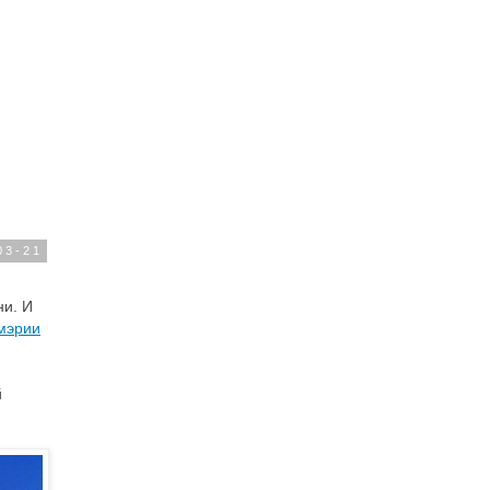
03-21
ни. И
мэрии
й