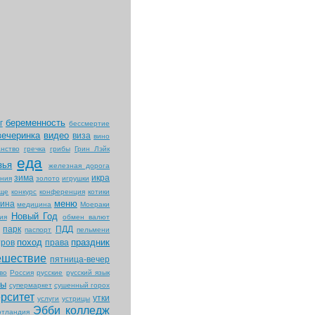
беременность
г
бессмертие
вечеринка
видео
виза
вино
нство
гречка
грибы
Грин Лэйк
еда
зья
железная дорога
зима
икра
ния
золото
игрушки
ище
конкурс
конференция
котики
меню
ина
медицина
Моераки
Новый Год
ия
обмен валют
парк
ПДД
паспорт
пельмени
поход
праздник
тров
права
ешествие
пятница-вечер
во
Россия
русские
русский язык
ты
супермаркет
сушенный горох
рситет
утки
услуги
устрицы
Эбби колледж
тландия