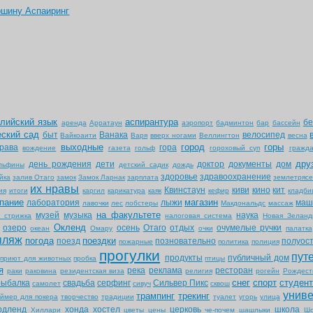
ршину Аспаиринг
глийский язык
аспирантура
бе
аренда
Арратаун
аэропорт
бадминтон
бар
бассейн
еский сад
быт
Ванака
велосипед
Вайкоаити
Варя
вверх ногами
Веллингтон
весна
выходные
город
горы
рава
гора
вождение
газета
гольф
гороховый суп
гражда
дру
день рождения
дети
доктор
документы
дом
льфины
детский садик
дождь
здоровье
здравоохранение
йка
залив Отаго
замок
Замок Ларнак
зарплата
землетрясе
их нравы
Квинстаун
киви
кино
кит
ия
итоги
каргил
карикатура
каяк
кефир
кладб
пание
магазин
лаборатория
лыжи
маш
лавочки
лес
лобстеры
Макдональдс
массаж
на факультете
музей
музыка
наука
я стрижка
налоговая система
Новая Зеланд
Окленд
озеро
осень
Отаго
отдых
очумелые ручки
океан
Омару
очки
палатка
пляж
погода
поездки
поезд
позновательно
полуос
пожарные
политика
полиция
прогулки
пут
продукты
публичный дом
приют для животных
пробка
птицы
я
река
реклама
ресторан
раки
раковина
резидентская виза
религия
рогейн
Рождест
снег
спорт
студен
рыбалка
свадьба
серфинг
Сильвер Пикс
самолет
сивуч
сквош
униве
трампинг
трекинг
аймер для покера
творчество
традиции
туалет
угорь
улица
рдленд
хонда
хостел
церковь
школа
Хиллари
цветы
цены
че-почем
шашлыки
Шо