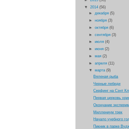
▼
2014
(56)
►
декабря
(5)
►
ноября
(3)
►
октября
(6)
►
сентября
(3)
►
июля
(4)
►
июня
(2)
►
мая
(2)
►
апреля
(11)
▼
марта
(9)
Вяленая рыба
Черные лебеди
Серфинг на Сэнт К
Первая церковь хри
Окончание экспери
Миллениум трек
Начало учебного го
Пикник в парке Вуд