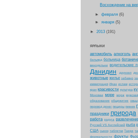
Восхождение на ве
►
февраля
(6)
►
января
(5)
►
2013
(191)
ЯРЛЫКИ
автомобиль
алкоголь
ан
ботанич
больница
бильярд
водительские п
винодельни
Данидин
даунхил
де
животные
жилье
забавно
за
иммиграция
Иран
ислам
истор
красивости
ку
кран
культура
море
Моноваи
морж
мужска
образование
общежитие
овцы
перевод денег
пещеры
пикник
природа
праздники
работа
развлечени
радуга
рыба
Русский VS Английский
США
сынок
таблетки
Таери
т
фрукты
Фьо
формальности