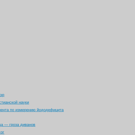
лэр
стианской науки
мента по измерению йододефицита
да — гроза диванов
хог