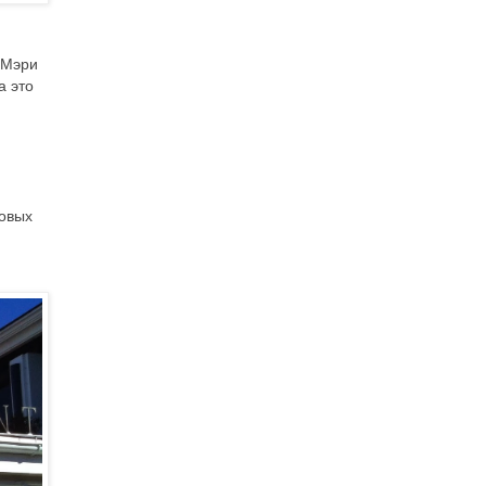
 Мэри
а это
товых