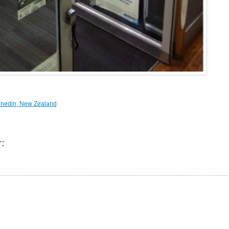
nedin, New Zealand
: