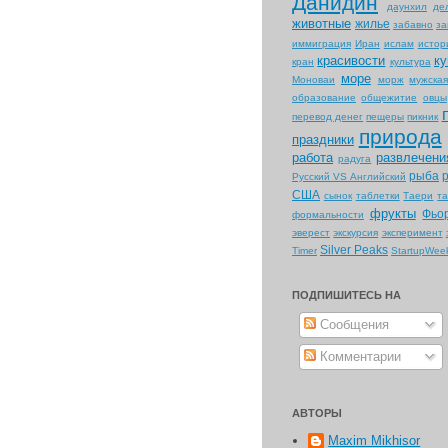
Данидин
даунхил
де
животные
жилье
забавно
за
иммиграция
Иран
ислам
истор
красивости
ку
кран
культура
море
Моноваи
морж
мужска
образование
общежитие
овцы
перевод денег
пещеры
пикник
природа
праздники
работа
развлечени
радуга
рыба
Русский VS Английский
США
сынок
таблетки
Таери
т
фрукты
Фьо
формальности
эверест
экскурсия
эксперимент
Silver Peaks
Timer
StartupWee
ПОДПИШИТЕСЬ НА
Сообщения
Комментарии
АВТОРЫ
Maxim Mikhisor