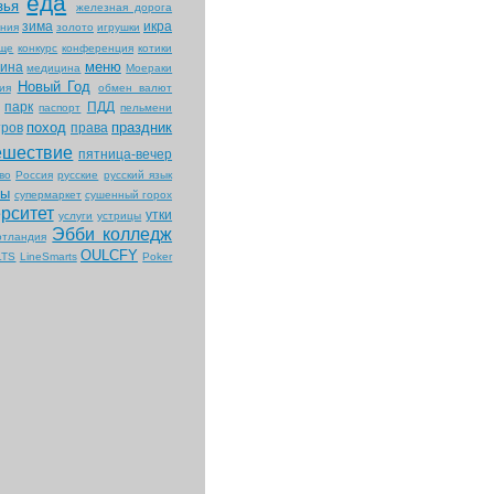
еда
зья
железная дорога
зима
икра
ния
золото
игрушки
ище
конкурс
конференция
котики
меню
ина
медицина
Моераки
Новый Год
ия
обмен валют
парк
ПДД
паспорт
пельмени
поход
праздник
тров
права
ешествие
пятница-вечер
во
Россия
русские
русский язык
ты
супермаркет
сушенный горох
рситет
утки
услуги
устрицы
Эбби колледж
тландия
OULCFY
LTS
LineSmarts
Poker