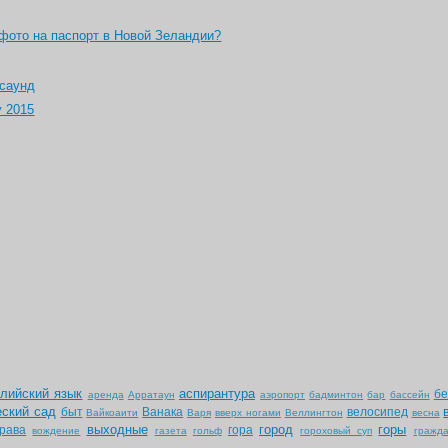
фото на паспорт в Новой Зеландии?
саунд
у 2015
глийский язык
аспирантура
бе
аренда
Арратаун
аэропорт
бадминтон
бар
бассейн
еский сад
быт
Ванака
велосипед
Вайкоаити
Варя
вверх ногами
Веллингтон
весна
выходные
город
горы
рава
гора
вождение
газета
гольф
гороховый суп
гражда