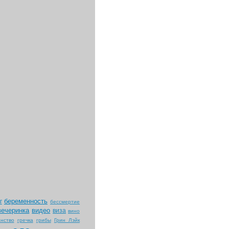
беременность
г
бессмертие
вечеринка
видео
виза
вино
нство
гречка
грибы
Грин Лэйк