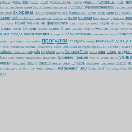
дру
день рождения
дети
доктор
документы
дом
льфины
детский садик
дождь
здоровье
здравоохранение
йка
залив Отаго
замок
Замок Ларнак
зарплата
землетрясе
их нравы
Квинстаун
киви
кино
кит
ия
итоги
каргил
карикатура
каяк
кефир
кладб
пание
магазин
лаборатория
лыжи
маш
лавочки
лес
лобстеры
Макдональдс
массаж
на факультете
музей
музыка
наука
я стрижка
налоговая система
Новая Зеланд
Окленд
озеро
осень
Отаго
отдых
очумелые ручки
океан
Омару
очки
палатка
пляж
погода
поездки
поезд
позновательно
полуос
пожарные
политика
полиция
прогулки
пут
продукты
публичный дом
приют для животных
пробка
птицы
я
река
реклама
ресторан
раки
раковина
резидентская виза
религия
рогейн
Рождест
снег
спорт
студен
рыбалка
свадьба
серфинг
Сильвер Пикс
самолет
сивуч
сквош
униве
трампинг
трекинг
аймер для покера
творчество
традиции
туалет
угорь
улица
рдленд
хонда
хостел
церковь
школа
Хиллари
цветы
цены
че-почем
шашлыки
Шо
AgResearch
BBQ
электроэнергия
Эротаун
юмор
ярмарка
Clutha Gold Trail
great walks
IE
kend