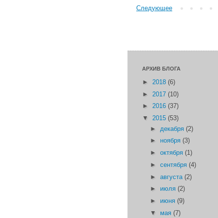
Следующее
АРХИВ БЛОГА
►
2018
(6)
►
2017
(10)
►
2016
(37)
▼
2015
(53)
►
декабря
(2)
►
ноября
(3)
►
октября
(1)
►
сентября
(4)
►
августа
(2)
►
июля
(2)
►
июня
(9)
▼
мая
(7)