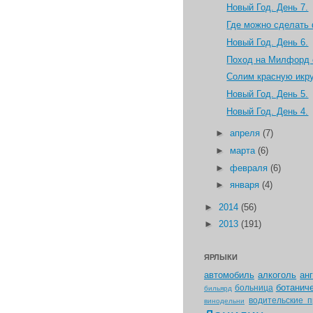
Новый Год. День 7.
Где можно сделать 
Новый Год. День 6.
Поход на Милфорд 
Солим красную икр
Новый Год. День 5.
Новый Год. День 4.
►
апреля
(7)
►
марта
(6)
►
февраля
(6)
►
января
(4)
►
2014
(56)
►
2013
(191)
ЯРЛЫКИ
автомобиль
алкоголь
ан
ботанич
больница
бильярд
водительские п
винодельни