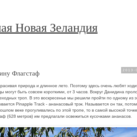
ая Новая Зеландия
ину Флагстаф
2013-
расивая природа и длинное лето. Поэтому здесь очень любят ходи
ы могут быть совсем короткими, от 3 часов. Вокруг Данидина прол
ходных троп. В это воскресенье мы решили пройти по одному из э
ается Pinapple Track - ананасовый трэк. Называется он так, потом
рошлом веке прогуливались по этой тропе, то в самой высокой точк
аф (628 метров) им предлагали освежиться кусочками ананасов.