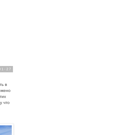
01-27
ть в
ожено
тих
у что
е