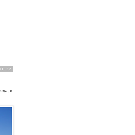
01-22
ода, в